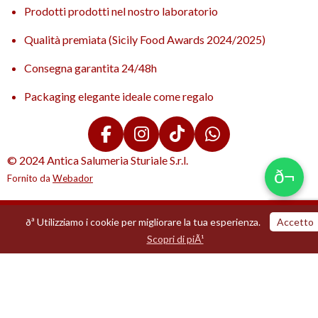
Prodotti prodotti nel nostro laboratorio
Qualità premiata (Sicily Food Awards 2024/2025)
Consegna garantita 24/48h
Packaging elegante ideale come regalo
F
I
T
W
a
n
i
h
© 2024 Antica Salumeria Sturiale S.r.l.
ð¬
c
s
k
a
Fornito da
Webador
e
t
T
t
b
a
o
s
ðª Utilizziamo i cookie per migliorare la tua esperienza.
Accetto
o
g
k
A
Email
Telefono
Mappa
Facebook
WhatsApp
Scopri di piÃ¹
o
r
p
k
a
p
m