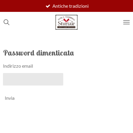
Antiche tradizioni
Vai
al
contenuto
principale
Password dimenticata
Indirizzo email
Invia